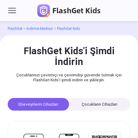
FlashGet Kids
FlashGet
>
İndirme Merkezi
>
FlashGet Kids
Oturum
aç
FlashGet Kids'i Şimdi
İndirin
Ürünler
Çocuklarınızı çevrimiçi ve çevrimdışı güvende tutmak için
FlashGet Cast
FlashGet Kids'i şimdi indirin ve yükleyin.
Birbirinizi mobil
telefonunuzdan
(iOS/Android),
bilgisayarınızdan
veya
televizyonunuzdan
Ebeveynlerin Cihazları
Çocukların Cihazları
kolayca
yansıtabileceğiniz
profesyonel bir
ekran kaydı
aracıdır.
iPhone/iPad'de