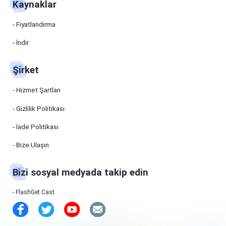
Kaynaklar
Manager
FlashGet
İndirme
Fiyatlandırma
Yöneticisi,
dosyaları
İndir
daha hızlı ve
verimli bir
şekilde
indirmenize
Şirket
yardımcı
olur.
Fiyatlandırma
Hizmet Şartları
Gizlilik Politikası
İndir
İade Politikası
Kaynaklar
Bize Ulaşın
FlashGet
Cast
Bizi sosyal medyada takip edin
FlashGet Cast
Yardım
Merkezi
SSS,
FlashGet