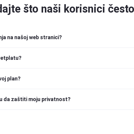
ajte što naši korisnici često
ja na našoj web stranici?
ljučujući PayPal, Visa, MasterCard, Maestro, JCB, Discover, Amer
retplatu?
 račun automatski obnoviti za drugo razdoblje.
 centar računa i odaberite proizvod koji želite deaktivirati pretpla
voj plan?
 ili smanjiti svoj plan. Napomena: različiti planovi imaju različit
je, možda ćete morati odvezati uređaje koji prelaze novo ogran
u da zaštiti moju privatnost?
orisnicima isključivo radi pružanja osnovnih usluga. Na primjer, pri
ati njihovom upotrebom aplikacija. Jamčimo da su svi podaci sigur
.