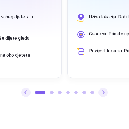
a: Dobiti uživo lokacija vaše djece u bilo kojem trenutku
imite upozorenja kada dijete napusti Geookvir
cija: Prikaz zapisa lokacija aktivnosti djece