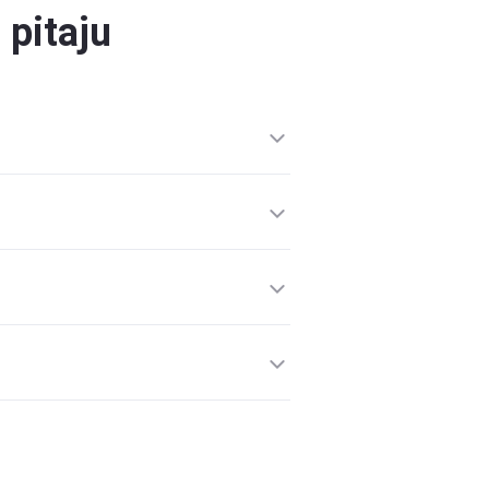
 pitaju
ican Express itd.
tu.
e ograničenja broja uređaja koji se
ičenje.
kupljamo popise aplikacija s uređaja
no pohranjeni i neće biti otkriveni