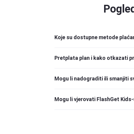
Pogled
Koje su dostupne metode plaćan
Prihvaćamo većinu načina plaćanja, uk
Pretplata plan i kako otkazati p
Ako se pretplatite, vaš će se premium
Za otkazivanje pretplate prijavite se u
Mogu li nadograditi ili smanjiti s
U bilo kojem trenutku možete nadograditi
mogu povezati. Ako odaberete smanjen
Mogu li vjerovati FlashGet Kids-
FlashGet Kids prikuplja informacije o k
vašeg djeteta kako biste mogli upravlj
vanjskim pojedincima ili organizacijama