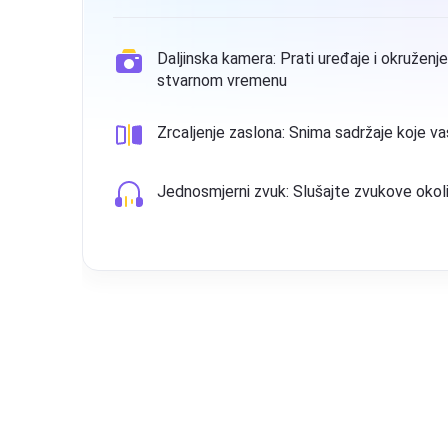
kruženje vašeg djeteta u
Uživo lokacij
Geookvir: Pr
koje vaše dijete gleda
Povijest loka
ve okoline oko djeteta