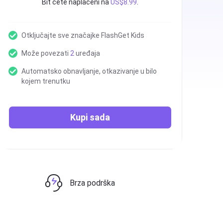
Bit ćete naplaćeni na
US$8.99
.
Otključajte sve značajke FlashGet Kids
Može povezati
2
uređaja
Automatsko obnavljanje, otkazivanje u bilo
kojem trenutku
Kupi sada
Brza podrška