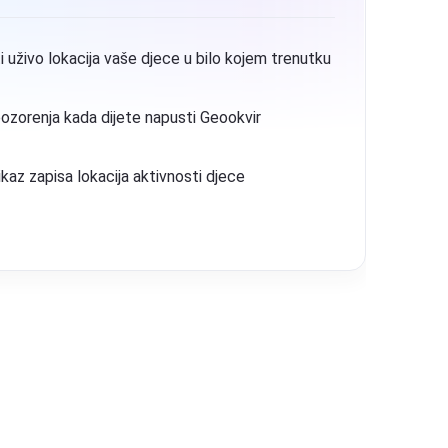
Snimka s kamere: Snimajte stvarne ili planirane snimke 
vašeg djeteta
Snimka zaslona: Snimite snimke zaslona u stvarnom vre
prema rasporedu s uređaja vašeg djeteta