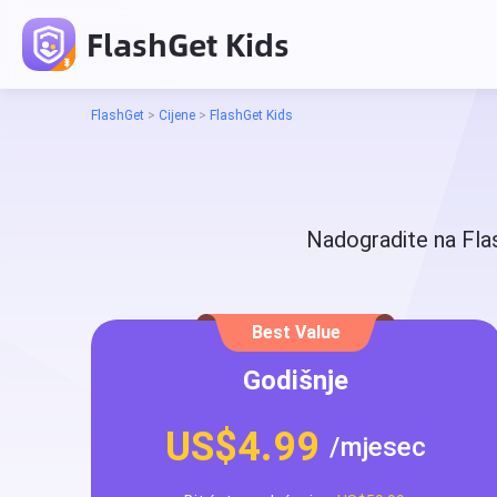
FlashGet Kids
FlashGet
>
Cijene
>
FlashGet Kids
Nadogradite na Flas
Best Value
Godišnje
US$4.99
/mjesec