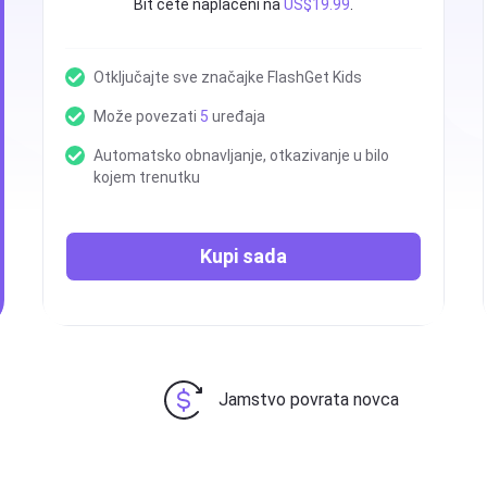
Bit ćete naplaćeni na
US$19.99
.
Otključajte sve značajke FlashGet Kids
Može povezati
5
uređaja
Automatsko obnavljanje, otkazivanje u bilo
kojem trenutku
Kupi sada
Jamstvo povrata novca