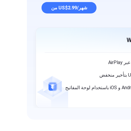
من US$2.99/شهر
التحكم في أجهزة Android و iOS باستخدام لوحة المفاتيح