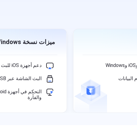
ميزات نسخة Windows
دعم أجهزة iOS للبث عبر AirPlay
البث الشاشة عبر USB بتأخير منخفض
والفأرة