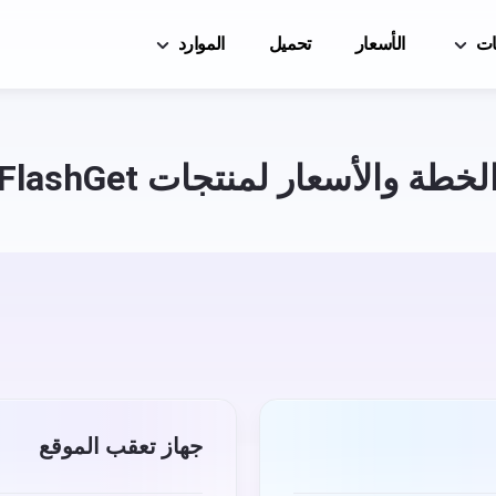
جات
الأسعار
تحميل
الموارد
FlashGet Kids
FlashGet Kids
ك بسهولة عكس
كنك بسهولة عكس بعضها
FlashGet Kids هو حل شامل لضمان سل
FlashGet Kids هو حل شامل
بعضها البعض على هاتفك المحمول (iOS/Android)، أو
البعض على هاتفك المحمول (iOS/Android)، أو الكمبيوتر
على الإنترنت وفي الحياة اليومية.
على الإنترنت وفي الحياة اليومية.
لخطة والأسعار لمنتجات FlashGet
مركز المساعدة
لبث إلى
Get Download Manager
الأسئلة المتكررة، دروس FlashGet Kids
يساعدك برنامج Get
لى الكمبيوتر
الملفات بشكل أسرع وأكثر كفاءة.
مدونة
أخبار وأدلة ونصائح
لى التلفزيون
جهاز تعقب الموقع